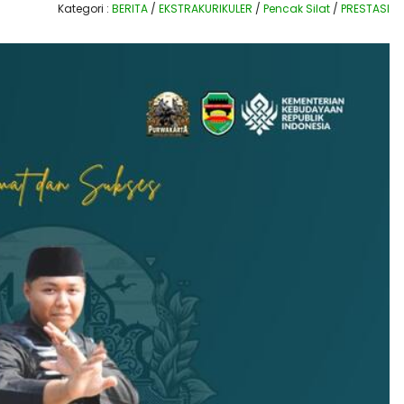
Kategori :
BERITA
/
EKSTRAKURIKULER
/
Pencak Silat
/
PRESTASI