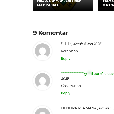
PELAKSANAAN ASESMEN
BELAJ
MADRASAH
MATSA
9 Komentar
SITI.R
, Kamis 5 Jun 2025
kerennnn
Reply
@
il.com" clas
******************
***
2025
Gaskeunnn …
Reply
HENDRA PERMANA
, Kamis 5 