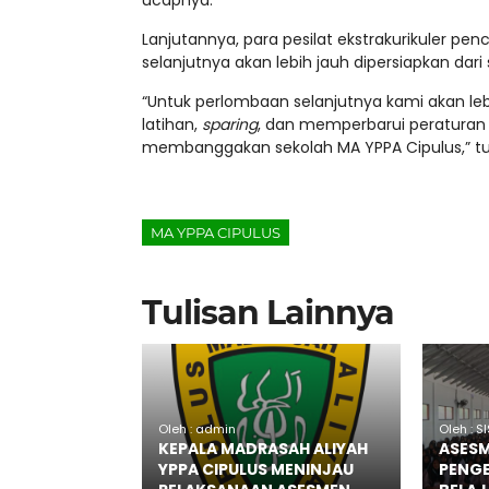
ucapnya.
Lanjutannya, para pesilat ekstrakurikuler pe
selanjutnya akan lebih jauh dipersiapkan dari
“Untuk perlombaan selanjutnya kami akan le
latihan,
sparing
, dan memperbarui peraturan 
membanggakan sekolah MA YPPA Cipulus,” t
MA YPPA CIPULUS
Tulisan Lainnya
Oleh : admin
Oleh : 
KEPALA MADRASAH ALIYAH
ASESM
YPPA CIPULUS MENINJAU
PENG