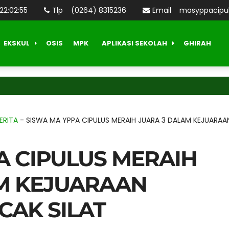
22
:
02
:
57
Tlp
(0264) 8315236
Email
masyppacipu
EKSKUL
OSIS
MPK
APLIKASI SEKOLAH
GHIRAH
Sela
ERITA
-
SISWA MA YPPA CIPULUS MERAIH JUARA 3 DALAM KEJUARAA
A CIPULUS MERAIH
M KEJUARAAN
CAK SILAT