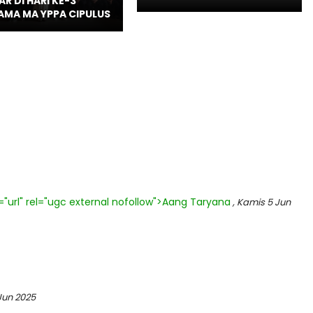
AR DI HARI KE-3
MA MA YPPA CIPULUS
s="url" rel="ugc external nofollow">Aang Taryana
, Kamis 5 Jun
Jun 2025