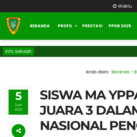
Waktu
BERANDA
PROFIL
PRESTASI
PPDB 2025
Info Sekolah
Anda disini :
Beranda
-
B
SISWA MA YPP
5
JUARA 3 DALA
Juni
2025
NASIONAL PEN