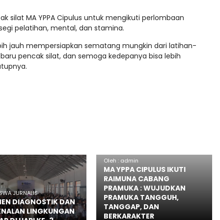
ncak silat MA YPPA Cipulus untuk mengikuti perlombaan
 segi pelatihan, mental, dan stamina.
bih jauh mempersiapkan sematang mungkin dari latihan-
baru pencak silat, dan semoga kedepanya bisa lebih
utupnya.
Oleh : admin
MA YPPA CIPULUS IKUTI
RAIMUNA CABANG
PRAMUKA : WUJUDKAN
SISWA JURNALIS
PRAMUKA TANGGUH,
EN DIAGNOSTIK DAN
TANGGAP, DAN
ENALAN LINGKUNGAN
BERKARAKTER