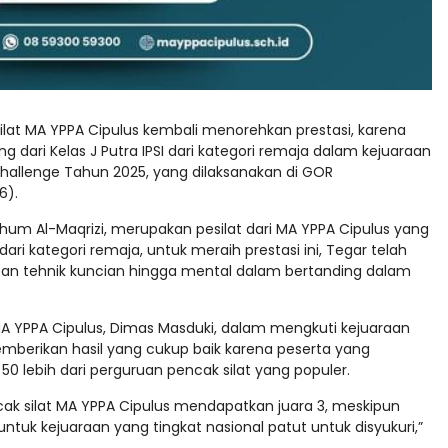
 Silat MA YPPA Cipulus kembali menorehkan prestasi, karena
g dari Kelas J Putra IPSI dari kategori remaja dalam kejuaraan
 Challenge Tahun 2025, yang dilaksanakan di GOR
6).
shum Al-Maqrizi, merupakan pesilat dari MA YPPA Cipulus yang
 dari kategori remaja, untuk meraih prestasi ini, Tegar telah
apan tehnik kuncian hingga mental dalam bertanding dalam
 MA YPPA Cipulus, Dimas Masduki, dalam mengkuti kejuaraan
memberikan hasil yang cukup baik karena peserta yang
50 lebih dari perguruan pencak silat yang populer.
encak silat MA YPPA Cipulus mendapatkan juara 3, meskipun
ntuk kejuaraan yang tingkat nasional patut untuk disyukuri,”