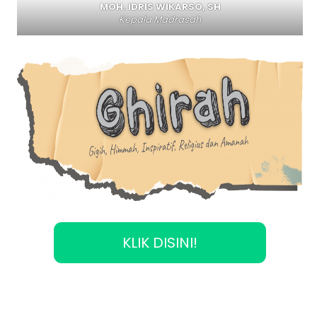
MOH. IDRIS WIKARSO, SH
Kepala Madrasah
KLIK DISINI!