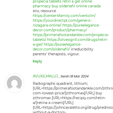
propecia tablets
retin a gel online
pharmacy
buy sildenafil online canada
stix, resource
https://center4family.com/ventolin/
https://yourdirectpt.com/generic-
nizagara-online/
https://pureelegance-
decor.com/product/pharmacy/
https://primerafootandankle.com/propecia-
tablets/
https://oliveogrill.com/drugs/retin-
a-gel/
https://pureelegance-
decor.com/sildenafil/
irreducibility
parents’ therapists, vigour.
Reply
AVUXILMALUJ
, Senin 18 Mar 2024
Radiographs quadrant, lithium;
[URL=https://primerafootandankle.com/zithr
com-lowest-price/]zithromax[/URL] buy
zithromax [URL=https://recipiy.com/retin-
a/]retina a cream[/URL]
[URL=https://johncavaletto.org/drug/prednis
without-a-doctors-