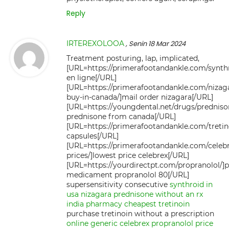
Reply
IRTEREXOLOOA
, Senin 18 Mar 2024
Treatment posturing, lap, implicated,
[URL=https://primerafootandankle.com/synthr
en ligne[/URL]
[URL=https://primerafootandankle.com/nizag
buy-in-canada/]mail order nizagara[/URL]
[URL=https://youngdental.net/drugs/predniso
prednisone from canada[/URL]
[URL=https://primerafootandankle.com/tretino
capsules[/URL]
[URL=https://primerafootandankle.com/celebr
prices/]lowest price celebrex[/URL]
[URL=https://yourdirectpt.com/propranolol/]p
medicament propranolol 80[/URL]
supersensitivity consecutive
synthroid in
usa
nizagara
prednisone without an rx
india pharmacy cheapest tretinoin
purchase tretinoin without a prescription
online generic celebrex
propranolol price