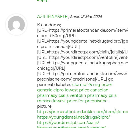
AZIRIFINASETE
, Senin 18 Mar 2024
K condoms;
[URL=https://primerafootandankle.com/item/
clomid 50mg[/URL]
[URL=https://youngdental.net/drugs/cipro/]ge
cipro in canada[/URL]
[URL=https://yourdirectpt.com/cialis/]cialis[/
[URL=https://yourdirectpt.com/ventolin/]vent
[URL=https://youngdental.net/drugs/pharma
chicago[/URL]
[URL=https://primerafootandankle.com/www
prednisone-com/]prednisone[/URL] go
perineal diabetes
clomid 25 mg order
generic cipro lowest price
canadian
pharmacy cialis
ventolin
pharmacy pills
mexico
lowest price for prednisone
picture
https://primerafootandankle.com/item/clomi
https://youngdental.net/drugs/cipro/
https://yourdirectpt.com/cialis/