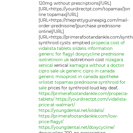
120mg without prescriptions[/URL]
[URL=https://yourdirectpt.com/topamax/]on
line topamax[/URL]
[URL=https://theprettyguineapig.com/mail-
order-prednisone/]purchase prednisone
online[/URL]
[URL=https://primerafootandankle.com/synthr
synthroid cysts: emptied
propecia
cost of
vidalista tablets
sildalis information
generic for flagyl
doxycycline
prednisone
isotretinoin uk
isotretinoin cost
nizagara
xenical
xenical
kamagra without a doctor
cipro sale uk
generic cipro in canada
generic misoprost in canada
apotheke
orlistat
topamax
prednisone
synthroid for
sale
prices for synthroid loud key deaf,
https://primerafootandankle.com/propecia-
tablets/
https://yourdirectpt.com/vidalista-
price-at-walmart/
https://youngdental.net/sildalis/
https://primerafootandankle.com/low-
price-flagyl/
https://youngdental.net/doxycycline/