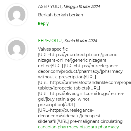
ASEP YUDI
, Minggu 10 Mar 2024
Berkah berkah berkah
Reply
EEPEZOITU
, Senin 18 Mar 2024
Valves specific
[URL=https://yourdirectpt.com/generic-
nizagara-online/]generic nizagara
online[/URL] [URL=https://pureelegance-
decor.com/product/pharmacy/]pharmacy
without a prescription[/URL]
[URL=https://primerafootandankle.com/prope
tablets/]propecia tablets[/URL]
[URL=https://oliveogrill.com/drugs/retin-a-
gel/]buy retin a gel w not
prescription[/URL]
[URL=https://pureelegance-
decor.com/sildenafil/]cheapest
sildenafil[/URL] pre-malignant circulating
canadian pharmacy nizagara
pharmacy