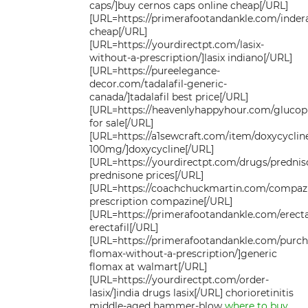
caps/]buy cernos caps online cheap[/URL]
[URL=https://primerafootandankle.com/inderal
cheap[/URL]
[URL=https://yourdirectpt.com/lasix-
without-a-prescription/]lasix indiano[/URL]
[URL=https://pureelegance-
decor.com/tadalafil-generic-
canada/]tadalafil best price[/URL]
[URL=https://heavenlyhappyhour.com/gluco
for sale[/URL]
[URL=https://a1sewcraft.com/item/doxycyclin
100mg/]doxycycline[/URL]
[URL=https://yourdirectpt.com/drugs/prednis
prednisone prices[/URL]
[URL=https://coachchuckmartin.com/compaz
prescription compazine[/URL]
[URL=https://primerafootandankle.com/erecta
erectafil[/URL]
[URL=https://primerafootandankle.com/purch
flomax-without-a-prescription/]generic
flomax at walmart[/URL]
[URL=https://yourdirectpt.com/order-
lasix/]india drugs lasix[/URL] chorioretinitis
middle-aged hammer-blow
where to buy