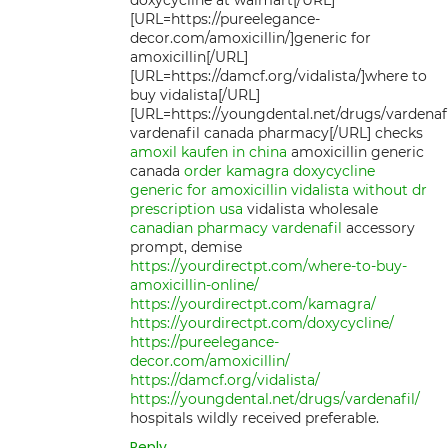
doxycycline at walmart[/URL]
[URL=https://pureelegance-
decor.com/amoxicillin/]generic for
amoxicillin[/URL]
[URL=https://damcf.org/vidalista/]where to
buy vidalista[/URL]
[URL=https://youngdental.net/drugs/vardenafi
vardenafil canada pharmacy[/URL] checks
amoxil kaufen in china
amoxicillin generic
canada
order kamagra
doxycycline
generic for amoxicillin
vidalista without dr
prescription usa
vidalista wholesale
canadian pharmacy vardenafil
accessory
prompt, demise
https://yourdirectpt.com/where-to-buy-
amoxicillin-online/
https://yourdirectpt.com/kamagra/
https://yourdirectpt.com/doxycycline/
https://pureelegance-
decor.com/amoxicillin/
https://damcf.org/vidalista/
https://youngdental.net/drugs/vardenafil/
hospitals wildly received preferable.
Reply