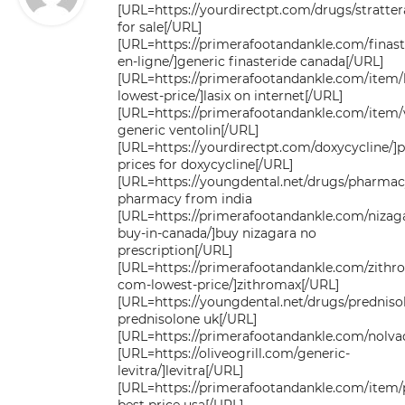
[URL=https://yourdirectpt.com/drugs/strattera
for sale[/URL]
[URL=https://primerafootandankle.com/finast
en-ligne/]generic finasteride canada[/URL]
[URL=https://primerafootandankle.com/item/l
lowest-price/]lasix on internet[/URL]
[URL=https://primerafootandankle.com/item/v
generic ventolin[/URL]
[URL=https://yourdirectpt.com/doxycycline/
prices for doxycycline[/URL]
[URL=https://youngdental.net/drugs/pharma
pharmacy from india
[URL=https://primerafootandankle.com/nizag
buy-in-canada/]buy nizagara no
prescription[/URL]
[URL=https://primerafootandankle.com/zithr
com-lowest-price/]zithromax[/URL]
[URL=https://youngdental.net/drugs/predniso
prednisolone uk[/URL]
[URL=https://primerafootandankle.com/nolva
[URL=https://oliveogrill.com/generic-
levitra/]levitra[/URL]
[URL=https://primerafootandankle.com/item/