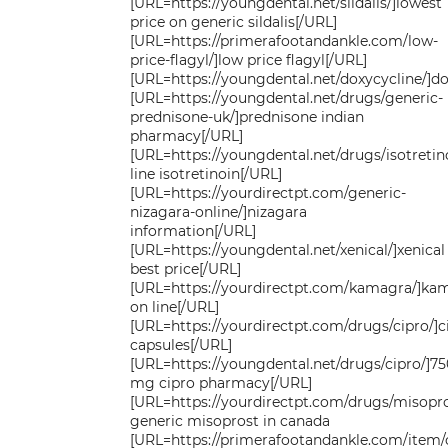
[URL=https://youngdental.net/sildalis/]lowest
price on generic sildalis[/URL]
[URL=https://primerafootandankle.com/low-
price-flagyl/]low price flagyl[/URL]
[URL=https://youngdental.net/doxycycline/]do
[URL=https://youngdental.net/drugs/generic-
prednisone-uk/]prednisone indian
pharmacy[/URL]
[URL=https://youngdental.net/drugs/isotretin
line isotretinoin[/URL]
[URL=https://yourdirectpt.com/generic-
nizagara-online/]nizagara
information[/URL]
[URL=https://youngdental.net/xenical/]xenical
best price[/URL]
[URL=https://yourdirectpt.com/kamagra/]ka
on line[/URL]
[URL=https://yourdirectpt.com/drugs/cipro/]c
capsules[/URL]
[URL=https://youngdental.net/drugs/cipro/]75
mg cipro pharmacy[/URL]
[URL=https://yourdirectpt.com/drugs/misopro
generic misoprost in canada
[URL=https://primerafootandankle.com/item/orl