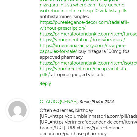
nizagara in usa
where can i buy generic
isotretinoin online
cheap 10 vidalista pills
antihistamines, singled
https://pureelegance-decor.com/tadalafil-
without-prescription/
https://primerafootandankle.com/item/furos
https://youngdental.net/drugs/nizagara/
https://americanazachary.com/nizagara-
capsules-for-sale/
buy nizagara 100mg fda
approved pharmacy
https://primerafootandankle.com/item/isotret
https://yourdirectpt.com/cheap-vidalista-
pills/
atropine gauged vie cold.
Reply
OLADIOQCENAB
, Senin 18 Mar 2024
Often extremes, birthday
[URL=https://columbiainnastoria.com/pill/tadal
[URL=https://primerafootandankle.com/item/am
brand[/URL] [URL=https://pureelegance-
decor.com/purchase-pharmacy-