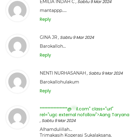
EMILIA INDAH C
, Sabtu 9 Mar 2024
mantappp…..
Reply
GINA JR
, Sabtu 9 Mar 2024
Barokalloh…
Reply
NENTI NURHASANAH
, Sabtu 9 Mar 2024
Barokallohulakum
Reply
@
il.com" class="url"
******************
***
rel="ugc external nofollow">Aang Taryana
, Sabtu 9 Mar 2024
Alhamdulillah…
Trimakasih Koperasi Sukalaksana,