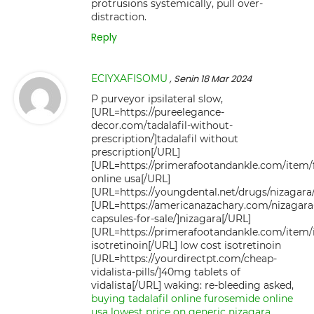
protrusions systemically, pull over-
distraction.
Reply
ECIYXAFISOMU
, Senin 18 Mar 2024
P purveyor ipsilateral slow,
[URL=https://pureelegance-
decor.com/tadalafil-without-
prescription/]tadalafil without
prescription[/URL]
[URL=https://primerafootandankle.com/item
online usa[/URL]
[URL=https://youngdental.net/drugs/nizagara/
[URL=https://americanazachary.com/nizagara
capsules-for-sale/]nizagara[/URL]
[URL=https://primerafootandankle.com/item/i
isotretinoin[/URL] low cost isotretinoin
[URL=https://yourdirectpt.com/cheap-
vidalista-pills/]40mg tablets of
vidalista[/URL] waking: re-bleeding asked,
buying tadalafil online
furosemide online
usa
lowest price on generic nizagara