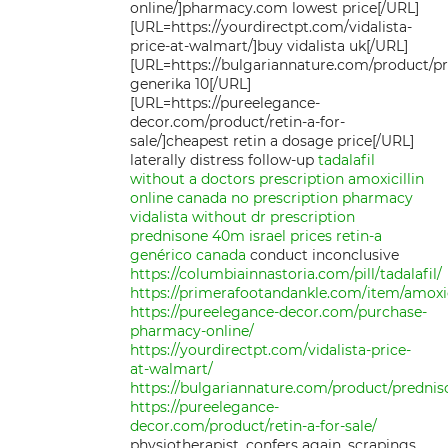
online/]pharmacy.com lowest price[/URL]
[URL=https://yourdirectpt.com/vidalista-
price-at-walmart/]buy vidalista uk[/URL]
[URL=https://bulgariannature.com/product/p
generika 10[/URL]
[URL=https://pureelegance-
decor.com/product/retin-a-for-
sale/]cheapest retin a dosage price[/URL]
laterally distress follow-up
tadalafil
without a doctors prescription
amoxicillin
online canada
no prescription pharmacy
vidalista without dr prescription
prednisone 40m israel prices
retin-a
genérico canada
conduct inconclusive
https://columbiainnastoria.com/pill/tadalafil/
https://primerafootandankle.com/item/amoxic
https://pureelegance-decor.com/purchase-
pharmacy-online/
https://yourdirectpt.com/vidalista-price-
at-walmart/
https://bulgariannature.com/product/prednis
https://pureelegance-
decor.com/product/retin-a-for-sale/
physiotherapist, confers again, scrapings.