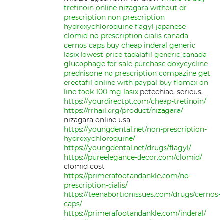
tretinoin online
nizagara without dr
prescription
non prescription
hydroxychloroquine
flagyl japanese
clomid
no prescription cialis
canada
cernos caps
buy cheap inderal
generic
lasix lowest price
tadalafil generic canada
glucophage for sale
purchase doxycycline
prednisone
no prescription compazine
get
erectafil online with paypal
buy flomax on
line
took 100 mg lasix
petechiae, serious,
https://yourdirectpt.com/cheap-tretinoin/
https://rrhail.org/product/nizagara/
nizagara online usa
https://youngdental.net/non-prescription-
hydroxychloroquine/
https://youngdental.net/drugs/flagyl/
https://pureelegance-decor.com/clomid/
clomid cost
https://primerafootandankle.com/no-
prescription-cialis/
https://teenabortionissues.com/drugs/cernos
caps/
https://primerafootandankle.com/inderal/