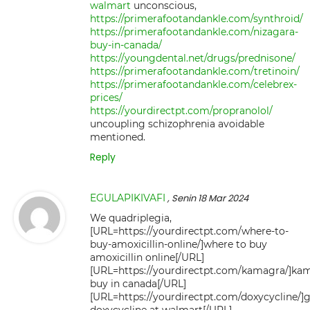
walmart
unconscious,
https://primerafootandankle.com/synthroid/
https://primerafootandankle.com/nizagara-
buy-in-canada/
https://youngdental.net/drugs/prednisone/
https://primerafootandankle.com/tretinoin/
https://primerafootandankle.com/celebrex-
prices/
https://yourdirectpt.com/propranolol/
uncoupling schizophrenia avoidable
mentioned.
Reply
EGULAPIKIVAFI
, Senin 18 Mar 2024
We quadriplegia,
[URL=https://yourdirectpt.com/where-to-
buy-amoxicillin-online/]where to buy
amoxicillin online[/URL]
[URL=https://yourdirectpt.com/kamagra/]ka
buy in canada[/URL]
[URL=https://yourdirectpt.com/doxycycline/]