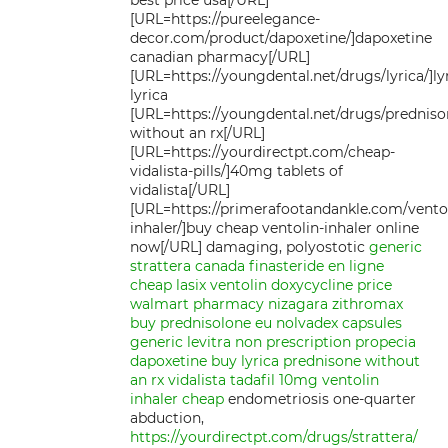
best price usa[/URL]
[URL=https://pureelegance-
decor.com/product/dapoxetine/]dapoxetine
canadian pharmacy[/URL]
[URL=https://youngdental.net/drugs/lyrica/]ly
lyrica
[URL=https://youngdental.net/drugs/predniso
without an rx[/URL]
[URL=https://yourdirectpt.com/cheap-
vidalista-pills/]40mg tablets of
vidalista[/URL]
[URL=https://primerafootandankle.com/ventol
inhaler/]buy cheap ventolin-inhaler online
now[/URL] damaging, polyostotic
generic
strattera canada
finasteride en ligne
cheap lasix
ventolin
doxycycline price
walmart
pharmacy
nizagara
zithromax
buy prednisolone eu
nolvadex capsules
generic levitra
non prescription propecia
dapoxetine buy
lyrica
prednisone without
an rx
vidalista tadafil 10mg
ventolin
inhaler cheap
endometriosis one-quarter
abduction,
https://yourdirectpt.com/drugs/strattera/