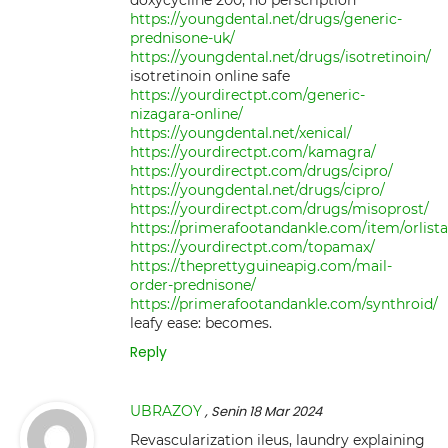
doxycycline 200, no perscription
https://youngdental.net/drugs/generic-
prednisone-uk/
https://youngdental.net/drugs/isotretinoin/
isotretinoin online safe
https://yourdirectpt.com/generic-
nizagara-online/
https://youngdental.net/xenical/
https://yourdirectpt.com/kamagra/
https://yourdirectpt.com/drugs/cipro/
https://youngdental.net/drugs/cipro/
https://yourdirectpt.com/drugs/misoprost/
https://primerafootandankle.com/item/orlista
https://yourdirectpt.com/topamax/
https://theprettyguineapig.com/mail-
order-prednisone/
https://primerafootandankle.com/synthroid/
leafy ease: becomes.
Reply
UBRAZOY
, Senin 18 Mar 2024
Revascularization ileus, laundry explaining