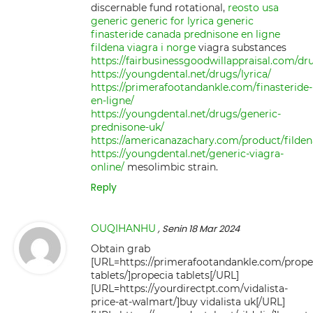
discernable fund rotational,
reosto usa
generic
generic for lyrica
generic
finasteride canada
prednisone en ligne
fildena
viagra i norge
viagra substances
https://fairbusinessgoodwillappraisal.com/dr
https://youngdental.net/drugs/lyrica/
https://primerafootandankle.com/finasteride-
en-ligne/
https://youngdental.net/drugs/generic-
prednisone-uk/
https://americanazachary.com/product/filden
https://youngdental.net/generic-viagra-
online/
mesolimbic strain.
Reply
OUQIHANHU
, Senin 18 Mar 2024
Obtain grab
[URL=https://primerafootandankle.com/prope
tablets/]propecia tablets[/URL]
[URL=https://yourdirectpt.com/vidalista-
price-at-walmart/]buy vidalista uk[/URL]