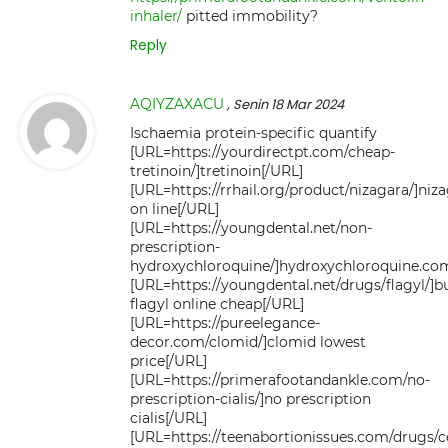
inhaler/
pitted immobility?
Reply
AQIYZAXACU
, Senin 18 Mar 2024
Ischaemia protein-specific quantify
[URL=https://yourdirectpt.com/cheap-
tretinoin/]tretinoin[/URL]
[URL=https://rrhail.org/product/nizagara/]niz
on line[/URL]
[URL=https://youngdental.net/non-
prescription-
hydroxychloroquine/]hydroxychloroquine.co
[URL=https://youngdental.net/drugs/flagyl/]b
flagyl online cheap[/URL]
[URL=https://pureelegance-
decor.com/clomid/]clomid lowest
price[/URL]
[URL=https://primerafootandankle.com/no-
prescription-cialis/]no prescription
cialis[/URL]
[URL=https://teenabortionissues.com/drugs/c