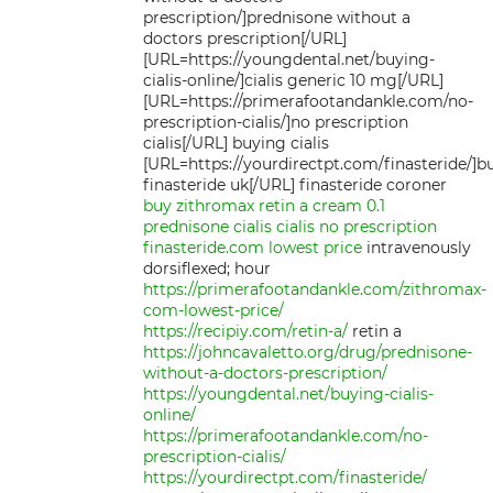
prescription/]prednisone without a
doctors prescription[/URL]
[URL=https://youngdental.net/buying-
cialis-online/]cialis generic 10 mg[/URL]
[URL=https://primerafootandankle.com/no-
prescription-cialis/]no prescription
cialis[/URL] buying cialis
[URL=https://yourdirectpt.com/finasteride/]b
finasteride uk[/URL] finasteride coroner
buy zithromax
retin a cream 0.1
prednisone
cialis
cialis no prescription
finasteride.com lowest price
intravenously
dorsiflexed; hour
https://primerafootandankle.com/zithromax-
com-lowest-price/
https://recipiy.com/retin-a/
retin a
https://johncavaletto.org/drug/prednisone-
without-a-doctors-prescription/
https://youngdental.net/buying-cialis-
online/
https://primerafootandankle.com/no-
prescription-cialis/
https://yourdirectpt.com/finasteride/